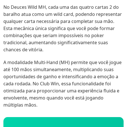
No Deuces Wild MH, cada uma das quatro cartas 2 do
baralho atua como um wild card, podendo representar
qualquer carta necessária para completar sua mão.
Esta mecânica única significa que você pode formar
combinações que seriam impossíveis no poker
tradicional, aumentando significativamente suas
chances de vitória.
A modalidade Multi-Hand (MH) permite que você jogue
até 100 mãos simultaneamente, multiplicando suas
oportunidades de ganho e intensificando a emoção a
cada rodada. No Club Win, essa funcionalidade foi
otimizada para proporcionar uma experiência fluida e
envolvente, mesmo quando você está jogando
múltiplas mãos.