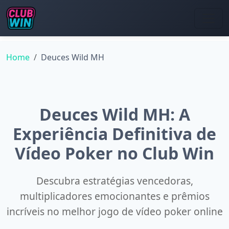
Home
Deuces Wild MH
Deuces Wild MH: A
Experiência Definitiva de
Vídeo Poker no Club Win
Descubra estratégias vencedoras,
multiplicadores emocionantes e prêmios
incríveis no melhor jogo de vídeo poker online