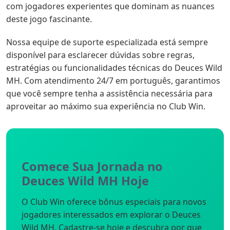
com jogadores experientes que dominam as nuances
deste jogo fascinante.
Nossa equipe de suporte especializada está sempre
disponível para esclarecer dúvidas sobre regras,
estratégias ou funcionalidades técnicas do Deuces Wild
MH. Com atendimento 24/7 em português, garantimos
que você sempre tenha a assistência necessária para
aproveitar ao máximo sua experiência no Club Win.
Comece Sua Jornada no
Deuces Wild MH Hoje
O Club Win oferece bônus especiais para novos
jogadores interessados em explorar o Deuces
Wild MH. Cadastre-se hoje e descubra por que