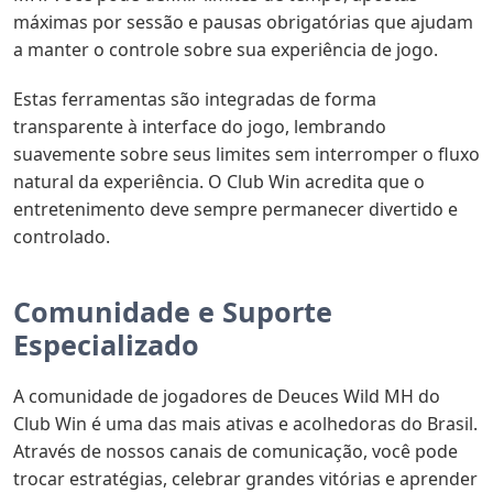
máximas por sessão e pausas obrigatórias que ajudam
a manter o controle sobre sua experiência de jogo.
Estas ferramentas são integradas de forma
transparente à interface do jogo, lembrando
suavemente sobre seus limites sem interromper o fluxo
natural da experiência. O Club Win acredita que o
entretenimento deve sempre permanecer divertido e
controlado.
Comunidade e Suporte
Especializado
A comunidade de jogadores de Deuces Wild MH do
Club Win é uma das mais ativas e acolhedoras do Brasil.
Através de nossos canais de comunicação, você pode
trocar estratégias, celebrar grandes vitórias e aprender