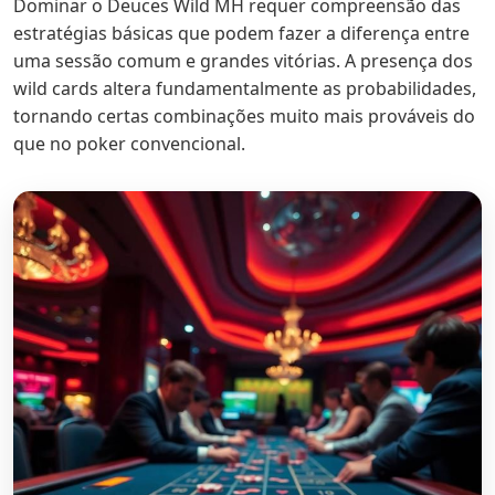
Dominar o Deuces Wild MH requer compreensão das
estratégias básicas que podem fazer a diferença entre
uma sessão comum e grandes vitórias. A presença dos
wild cards altera fundamentalmente as probabilidades,
tornando certas combinações muito mais prováveis do
que no poker convencional.