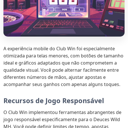
A experiência mobile do Club Win foi especialmente
otimizada para telas menores, com botões de tamanho
ideal e gráficos adaptados que não comprometem a
qualidade visual. Você pode alternar facilmente entre
diferentes números de mãos, ajustar apostas e
acompanhar seus ganhos com apenas alguns toques.
Recursos de Jogo Responsável
O Club Win implementou ferramentas abrangentes de
jogo responsável especificamente para o Deuces Wild
MH. Você pode definir limites de tempo, apostas