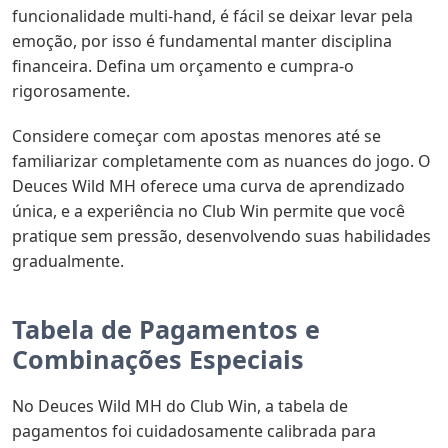
funcionalidade multi-hand, é fácil se deixar levar pela
emoção, por isso é fundamental manter disciplina
financeira. Defina um orçamento e cumpra-o
rigorosamente.
Considere começar com apostas menores até se
familiarizar completamente com as nuances do jogo. O
Deuces Wild MH oferece uma curva de aprendizado
única, e a experiência no Club Win permite que você
pratique sem pressão, desenvolvendo suas habilidades
gradualmente.
Tabela de Pagamentos e
Combinações Especiais
No Deuces Wild MH do Club Win, a tabela de
pagamentos foi cuidadosamente calibrada para